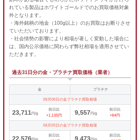
れている製品はホワイトゴールドでのお買取価格対象
外となります。
・海外銘柄の地金（100g以上）のお買取はお断りさせ
ていただいております。
・社会情勢の影響により相場が著しく変動した場合に
は、国内公示価格に関わらず弊社相場を適用させてい
ただきます。
過去31日分の金・プラチナ買取価格（業者）
金
プラチナ
08月06日の金プラチナ買取相場
前日比
前日比
23,711
9,557
円/g
円/g
+1,135円
+84円
08月05日の金プラチナ買取相場
前日比
前日比
22,576
9,473
円/g
円/g