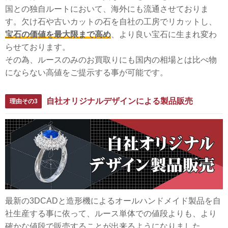
国との独自ルートにおいて、海外にも流通させておりま
す。欠け石や古いカットの石を自社の工房でリカットし、
宝石の価値を最大限まで高め
、より良い宝石に生まれ変わ
らせております。
その為、ルースのみのお買取りにも国内の相場とは比べ物
にならない高値をご提示する事が可能です。
自社オリジナルデザインによる製品販売
理由その3
最新の3DCADと造形機によるオールハンドメイド製品を自
社生産する事に依って、ルース単体での値段よりも、より
確かな値段で販売することが出来るようになりました。