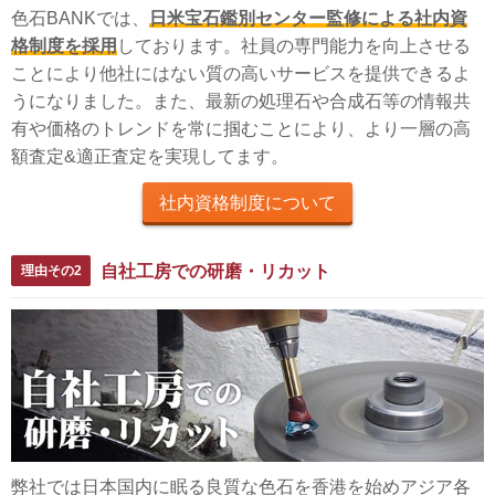
色石BANKでは、
日米宝石鑑別センター監修による社内資
格制度を採用
しております。社員の専門能力を向上させる
ことにより他社にはない質の高いサービスを提供できるよ
うになりました。また、最新の処理石や合成石等の情報共
有や価格のトレンドを常に掴むことにより、より一層の高
額査定&適正査定を実現してます。
社内資格制度について
自社工房での研磨・リカット
理由その2
弊社では日本国内に眠る良質な色石を香港を始めアジア各