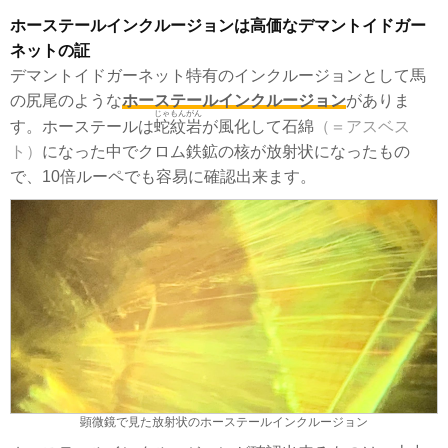
ホーステールインクルージョンは高価なデマントイドガー
ネットの証
デマントイドガーネット特有のインクルージョンとして馬
の尻尾のような
ホーステールインクルージョン
がありま
じゃもんがん
す。ホーステールは
蛇紋岩
が風化して石綿
（＝アスベス
ト）
になった中でクロム鉄鉱の核が放射状になったもの
で、10倍ルーペでも容易に確認出来ます。
顕微鏡で見た放射状のホーステールインクルージョン