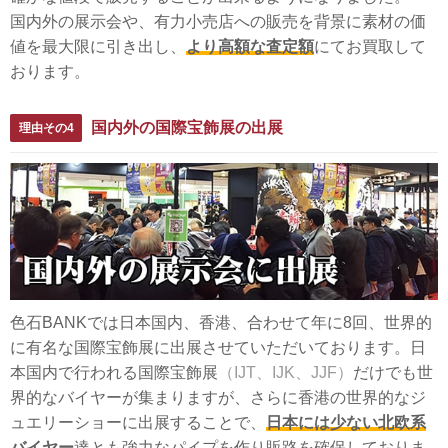
国内外の展示会や、有力小売店への販売を背景に素材の価
値を最大限に引き出し、
より高額な査定額
にてお買取して
おります。
国内外の国際宝飾展の出展
理由その4
色石BANKでは日本国内、香港、合わせて年に8回、世界的
に有名な国際宝飾展に出展させていただいております。日
本国内で行われる国際宝飾展
（IJT、IJK、JJF）
だけでも世
界的なバイヤーが集まりますが、さらに香港の世界的なジ
ュエリーショーに出展することで、
日本には少ない北欧系
バイヤー
達とも強力なパイプを作り販路を確保しておりま