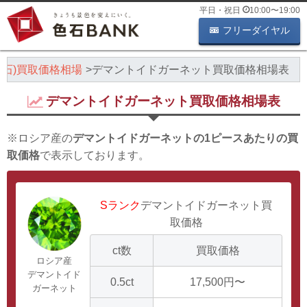
平日・祝日
10:00
〜
19:00
フリーダイヤル
色石)買取価格相場
デマントイドガーネット買取価格相場表
デマントイドガーネット買取価格相場表
※ロシア産の
デマントイドガーネットの1ピースあたりの買
取価格
で表示しております。
Sランク
デマントイドガーネット買
取価格
ct数
買取価格
ロシア産
デマントイド
0.5ct
17,500円〜
ガーネット