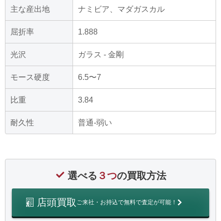
主な産出地
ナミビア、マダガスカル
屈折率
1.888
光沢
ガラス - 金剛
モース硬度
6.5〜7
比重
3.84
耐久性
普通-弱い
選べる
３つ
の買取方法
店頭買取
ご来社・お持込で無料で査定が可能！