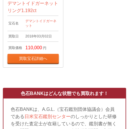
デマントイドガーネット
リング1.192ct
デマントイドガーネ
宝石名
ット
買取日
2018年03月02日
110,000
買取価格
円
買取宝石詳細へ
色石BANKはどんな状態でも買取れます！
色石BANKは、A.G.L.（宝石鑑別団体協議会）会員
である
日米宝石鑑別センター
のしっかりとした研修
を受けた査定士が在籍しているので、鑑別書が無く