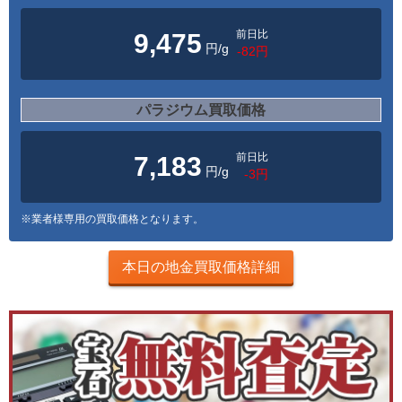
前日比
9,475
円/g
-82円
パラジウム買取価格
前日比
7,183
円/g
-3円
※業者様専用の買取価格となります。
本日の地金買取価格詳細