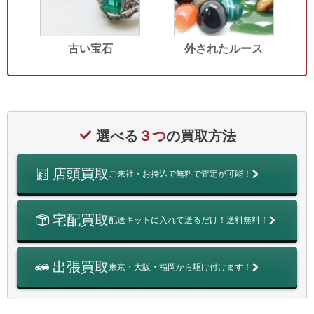
古い宝石
外されたルース
選べる
３つ
の買取方法
店頭買取
ご来社・お持込で無料で査定が可能！
宅配買取
配送キットに入れて送るだけ！送料無料！
出張買取
東京・大阪・福岡から駆け付けます！