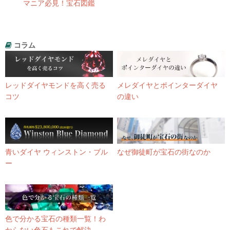
マニア必見！宝石図鑑
コラム
レッドダイヤモンドを高く売る
メレダイヤとポインターダイヤ
コツ
の違い
青いダイヤ ウィンストン・ブル
なぜ御徒町が宝石の街なのか
ー
色で分かる宝石の種類一覧！わ
からない色石もこれで解決