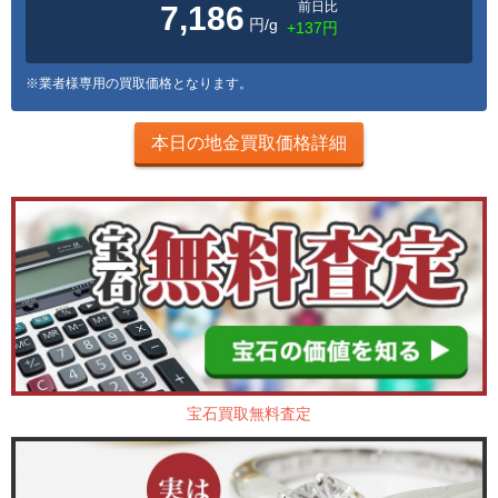
前日比
7,186
円/g
+137円
※業者様専用の買取価格となります。
本日の地金買取価格詳細
宝石買取無料査定