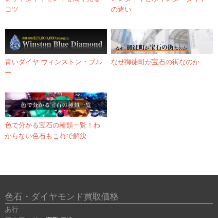
コツ
の違い
青いダイヤ ウィンストン・ブル
なぜ御徒町が宝石の街なのか
ー
色で分かる宝石の種類一覧！わ
からない色石もこれで解決
色石・ダイヤモンド買取価格
あ行