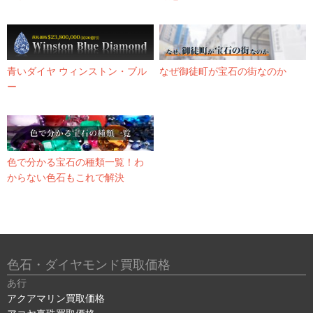
青いダイヤ ウィンストン・ブル
なぜ御徒町が宝石の街なのか
ー
色で分かる宝石の種類一覧！わ
からない色石もこれで解決
色石・ダイヤモンド買取価格
あ行
アクアマリン買取価格