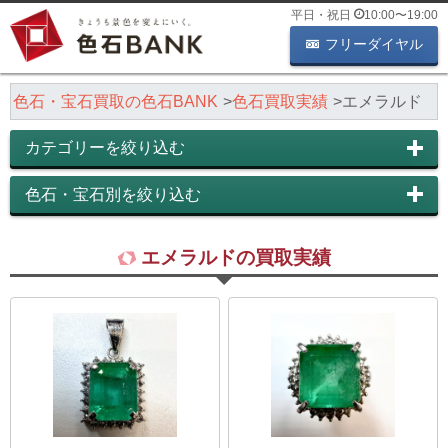
平日・祝日
10:00
〜
19:00
フリーダイヤル
色石・宝石買取の色石BANK
色石買取実績
エメラルド
カテゴリーを絞り込む
色石・宝石別を絞り込む
エメラルドの買取実績