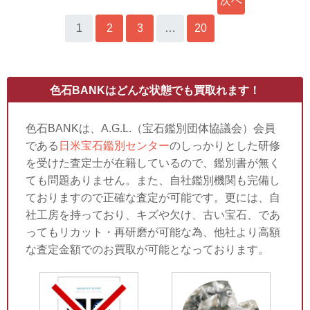
次へ
1
2
3
…
20
»
色石BANKはどんな状態でも買取れます！
色石BANKは、A.G.L.（宝石鑑別団体協議会）会員
である
日米宝石鑑別センター
のしっかりとした研修
を受けた査定士が在籍しているので、鑑別書が無く
ても問題ありません。また、自社鑑別機関も完備し
ておりますので正確な査定が可能です。更には、自
社工房を持っており、キズや欠け、古い宝石、であ
ってもリカット・再研磨が可能な為、他社より高額
な査定金額でのお買取が可能となっております。