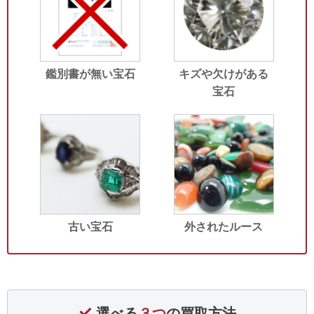
鑑別書が無い宝石
キズや欠けがある
宝石
古い宝石
外されたルース
選べる
３つ
の買取方法