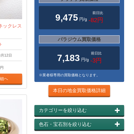
前日比
9,475
円/g
-82円
ネックレス
パラジウム買取価格
ト
前日比
7,183
8月12日
円/g
-3円
円
※業者様専用の買取価格となります。
細へ
本日の地金買取価格詳細
カテゴリーを絞り込む
色石・宝石別を絞り込む