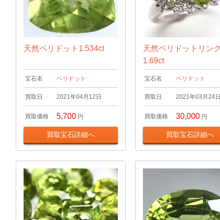
天然ペリドット1.534ct
天然ペリドットリン
1.69ct
宝石名
ペリドット
宝石名
ペリドット
買取日
2021年04月12日
買取日
2021年03月24
5,700
30,000
買取価格
買取価格
円
円
買取宝石詳細へ
買取宝石詳細へ