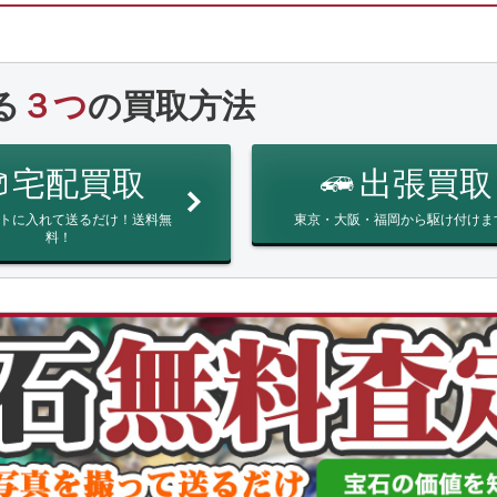
る
３つ
の買取方法
宅配買取
出張買取
トに入れて送るだけ！送料無
東京・大阪・福岡から駆け付けま
料！