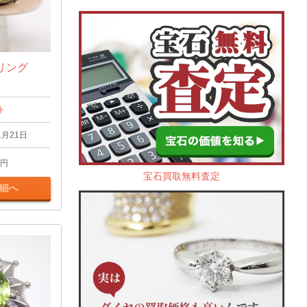
リング
ト
1月21日
円
宝石買取無料査定
細へ