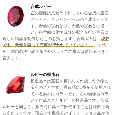
合成ルビー
左の画像は京セラで作っている合成の宝石
メーカー、クレサンベールの合成ルビーで
す。合成の宝石とは、天然の宝石とは違
い、科学的に化学成分の配合を行い宝石に
近しい結晶を制作したものを指します。合成宝石は、
現在
でも、天然と謳って売買が行われていています. 。
そのた
め、信用の無い訪問販売やネットでの購入は避けるべきと
言えます。
ルビーの模造石
模造品とは宝石を真似して作成した偽物の
宝石のことです。模造品に1番多く使用され
ている素材はガラスです。右の画像もガラ
スで作成されたルビーの模造品です。合成
ルビーと同じく、販売時に偽って販売することは詐欺行為
にあたりますが、現在でも数多くのイミテーション品が偽