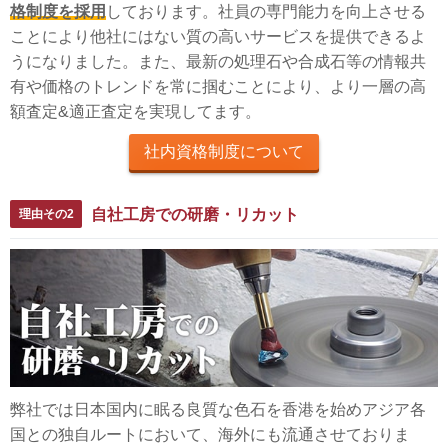
格制度を採用
しております。社員の専門能力を向上させる
ことにより他社にはない質の高いサービスを提供できるよ
うになりました。また、最新の処理石や合成石等の情報共
有や価格のトレンドを常に掴むことにより、より一層の高
額査定&適正査定を実現してます。
社内資格制度について
自社工房での研磨・リカット
理由その2
弊社では日本国内に眠る良質な色石を香港を始めアジア各
国との独自ルートにおいて、海外にも流通させておりま