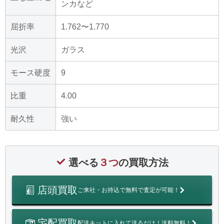
ンカなど
屈折率
1.762〜1.770
光沢
ガラス
モース硬度
9
比重
4.00
耐久性
強い
選べる
３つ
の買取方法
店頭買取
ご来社・お持込で無料で査定が可能！
宅配買取
配送キットに入れて送るだけ！送料無料！