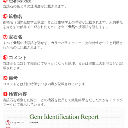
⑤
色相透明度
当該石の色とその透明度が記載されます。
⑥
鉱物名
鉱物名（国際鉱物学会承認）または生物学上の呼称が記載されます。人的手段
を介さず自然界で生成されたものには全て
天然
の接頭語を冠します。
⑦
宝石名
すべて
天然
の接頭語は冠せず、カラーバラエティー、光学特性がつくと判断さ
れたものは記載されます。
⑧
コメント
当該宝石に対して鑑別にて明らかになった処理、または習慣上の処理などが記
載されます。
⑨
備考
コメントとは別に特筆すべき内容が記載されています。
⑩
検査内容
当該石を鑑別した際に、どの機器を使用して鑑別結果をだしたのかをチェック
マークにて表示しています。