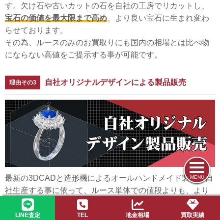
す。欠け石や古いカットの石を自社の工房でリカットし、
宝石の価値を最大限まで高め
、より良い宝石に生まれ変わ
らせております。
その為、ルースのみのお買取りにも国内の相場とは比べ物
にならない高値をご提示する事が可能です。
自社オリジナルデザインによる製品販売
理由その3
最新の3DCADと造形機によるオールハンドメイド製品を自
MENU
社生産する事に依って、ルース単体での値段よりも、より
確かな値段で販売することが出来るようになりました。
国内外の展示会や、有力小売店への販売を背景に素材の価
LINE査定
TEL
地金相場
買取実績