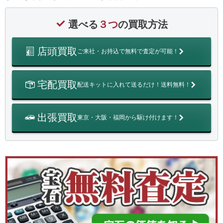
選べる
３つ
の買取方法
店頭買取
ご来社・お持込で無料で査定が可能！
宅配買取
配送キットに入れて送るだけ！送料無料！
出張買取
東京・大阪・福岡から駆け付けます！