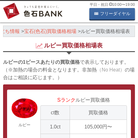
平日・祝日
10:00
〜
19:00
フリーダイヤル
立ち情報
宝石(色石)買取価格相場
ルビー買取価格相場表
ルビー買取価格相場表
ルビーの1ピースあたりの買取価格
で表示しております。
（※加熱の場合の料金となります。非加熱
（No Heat）
の場
合はご相談に応じます。）
Sランク
ルビー買取価格
ct数
買取価格
ルビー
1.0ct
105,000円〜