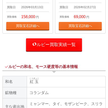
買取日
2026年03月13日
買取日
2026年02月27日
158,000
69,000
買取価格
円
買取価格
円
買取宝石詳細へ
買取宝石詳細へ
ルビー買取実績一覧
ルビーの和名、モース硬度等の基本情報
こうぎょく
和名
紅玉
鉱物種
コランダム
ミャンマー、タイ、モザンビーク、スリラ
主な産出地