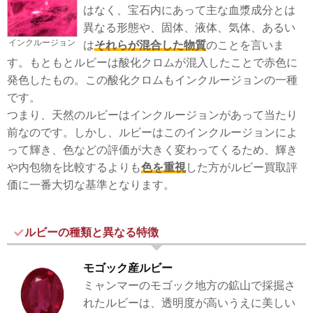
はなく、宝石内にあって主な血漿成分とは
異なる形態や、固体、液体、気体、あるい
インクルージョン
は
それらが混合した物質
のことを言いま
す。もともとルビーは酸化クロムが混入したことで赤色に
発色したもの。この酸化クロムもインクルージョンの一種
です。
つまり、天然のルビーはインクルージョンがあって当たり
前なのです。しかし、ルビーはこのインクルージョンによ
って輝き、色などの評価が大きく変わってくるため、輝き
や内包物を比較するよりも
色を重視
した方がルビー買取評
価に一番大切な基準となります。
ルビーの種類と異なる特徴
モゴック産ルビー
ミャンマーのモゴック地方の鉱山で採掘さ
れたルビーは、透明度が高いうえに美しい