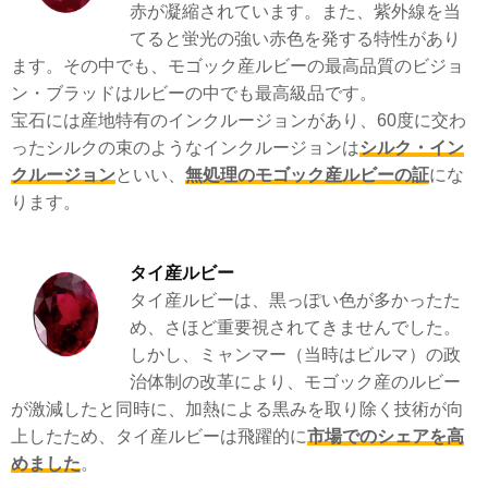
赤が凝縮されています。また、紫外線を当
てると蛍光の強い赤色を発する特性があり
ます。その中でも、モゴック産ルビーの最高品質のビジョ
ン・ブラッドはルビーの中でも最高級品です。
宝石には産地特有のインクルージョンがあり、60度に交わ
ったシルクの束のようなインクルージョンは
シルク・イン
クルージョン
といい、
無処理のモゴック産ルビーの証
にな
ります。
タイ産ルビー
タイ産ルビーは、黒っぽい色が多かったた
め、さほど重要視されてきませんでした。
しかし、ミャンマー（当時はビルマ）の政
治体制の改革により、モゴック産のルビー
が激減したと同時に、加熱による黒みを取り除く技術が向
上したため、タイ産ルビーは飛躍的に
市場でのシェアを高
めました
。