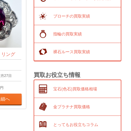
ブローチの買取実績
指輪の買取実績
裸石ルース買取実績
t リング
買取お役立ち情報
2月27日
円
宝石(色石)買取価格相場
詳細へ
金プラチナ買取価格
とってもお役立ちコラム