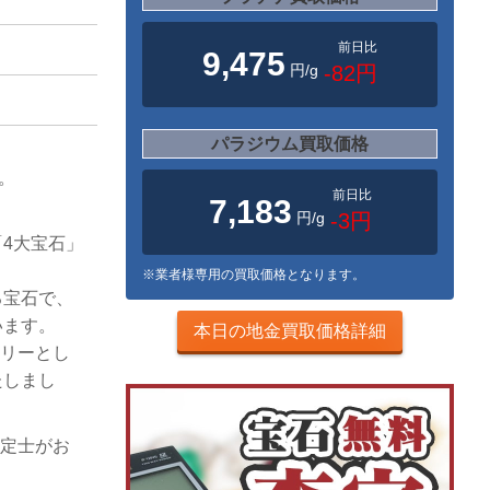
前日比
9,475
円/g
-82円
パラジウム買取価格
す。
前日比
7,183
。
円/g
-3円
4大宝石」
※業者様専用の買取価格となります。
る宝石で、
います。
本日の地金買取価格詳細
エリーとし
たしまし
査定士がお
。