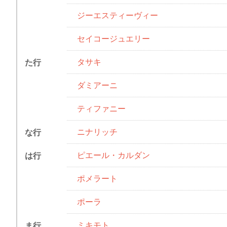
ジーエスティーヴィー
セイコージュエリー
タサキ
た行
ダミアーニ
ティファニー
ニナリッチ
な行
ピエール・カルダン
は行
ポメラート
ポーラ
ミキモト
ま行