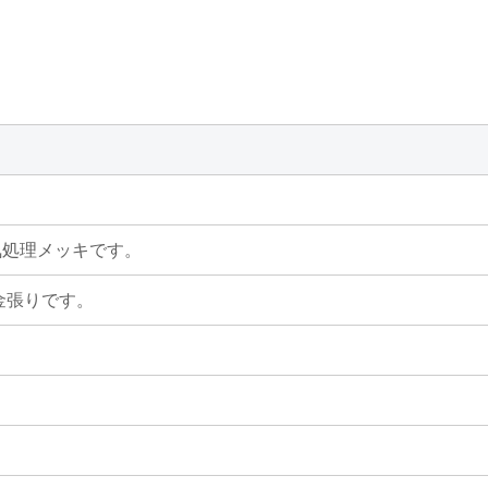
の略。電気処理メッキです。
着の金張りです。
。