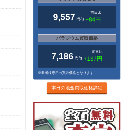
前日比
9,557
円/g
+84円
パラジウム買取価格
前日比
7,186
円/g
+137円
※業者様専用の買取価格となります。
本日の地金買取価格詳細