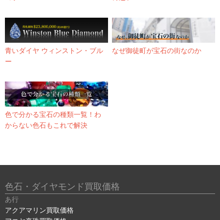
青いダイヤ ウィンストン・ブル
なぜ御徒町が宝石の街なのか
ー
色で分かる宝石の種類一覧！わ
からない色石もこれで解決
色石・ダイヤモンド買取価格
あ行
アクアマリン買取価格