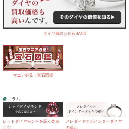
ダイヤ買取も色石BANK
マニア必見！宝石図鑑
コラム
レッドダイヤモンドを高く売る
メレダイヤとポインターダイヤ
コツ
の違い