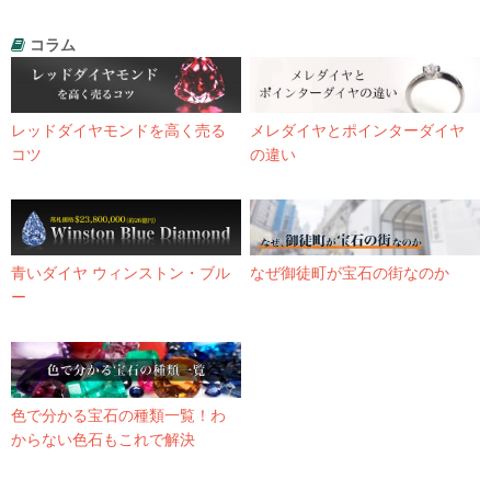
コラム
レッドダイヤモンドを高く売る
メレダイヤとポインターダイヤ
コツ
の違い
青いダイヤ ウィンストン・ブル
なぜ御徒町が宝石の街なのか
ー
色で分かる宝石の種類一覧！わ
からない色石もこれで解決