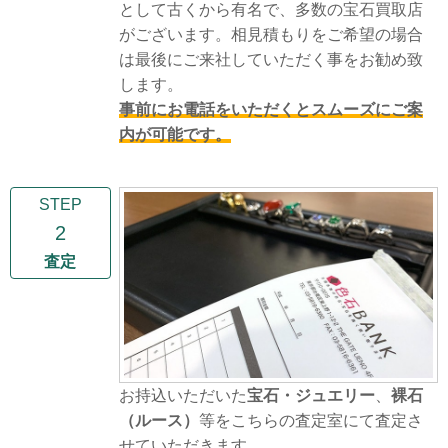
として古くから有名で、多数の宝石買取店
がございます。相見積もりをご希望の場合
は最後にご来社していただく事をお勧め致
します。
事前にお電話をいただくとスムーズにご案
内が可能です。
STEP
2
査定
お持込いただいた
宝石・ジュエリー
、
裸石
（ルース）
等をこちらの査定室にて査定さ
せていただきます。