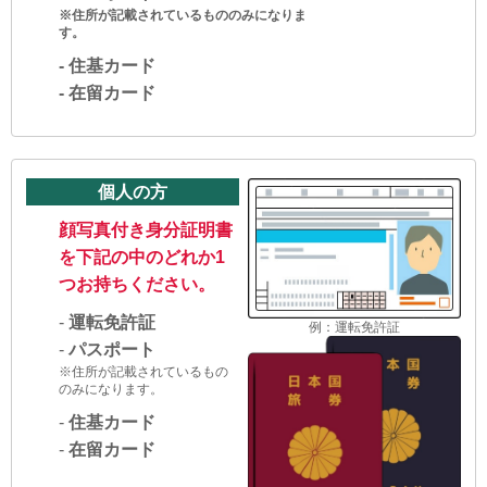
※住所が記載されているもののみになりま
す。
-
住基カード
-
在留カード
個人の方
顔写真付き身分証明書
を下記の中のどれか1
つお持ちください。
-
運転免許証
例：運転免許証
-
パスポート
※住所が記載されているもの
のみになります。
-
住基カード
-
在留カード