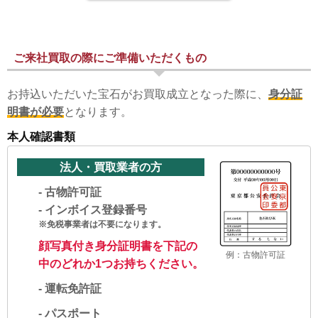
ご来社買取の際にご準備いただくもの
お持込いただいた宝石がお買取成立となった際に、
身分証
明書が必要
となります。
本人確認書類
法人・買取業者の方
-
古物許可証
-
インボイス登録番号
※免税事業者は不要になります。
顔写真付き身分証明書を下記の
例：古物許可証
中のどれか1つお持ちください。
-
運転免許証
-
パスポート