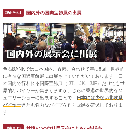
国内外の国際宝飾展の出展
理由その4
色石BANKでは日本国内、香港、合わせて年に8回、世界的
に有名な国際宝飾展に出展させていただいております。日
本国内で行われる国際宝飾展
（IJT、IJK、JJF）
だけでも世
界的なバイヤーが集まりますが、さらに香港の世界的なジ
ュエリーショーに出展することで、
日本には少ない北欧系
バイヤー
達とも強力なパイプを作り販路を確保しておりま
す。
越境ECや自社展示会による小売販売
理由その5