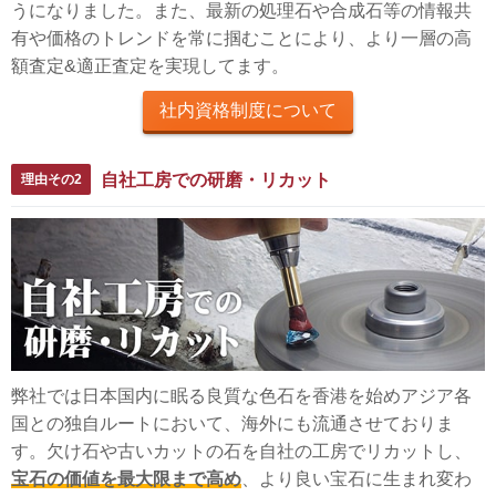
うになりました。また、最新の処理石や合成石等の情報共
有や価格のトレンドを常に掴むことにより、より一層の高
額査定&適正査定を実現してます。
社内資格制度について
自社工房での研磨・リカット
理由その2
弊社では日本国内に眠る良質な色石を香港を始めアジア各
国との独自ルートにおいて、海外にも流通させておりま
す。欠け石や古いカットの石を自社の工房でリカットし、
宝石の価値を最大限まで高め
、より良い宝石に生まれ変わ