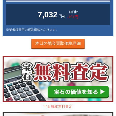
前日比
7,032
円/g
-151円
※業者様専用の買取価格となります。
本日の地金買取価格詳細
宝石買取無料査定