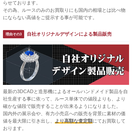
らせております。
その為、ルースのみのお買取りにも国内の相場とは比べ物
にならない高値をご提示する事が可能です。
自社オリジナルデザインによる製品販売
理由その3
最新の3DCADと造形機によるオールハンドメイド製品を自
社生産する事に依って、ルース単体での値段よりも、より
確かな値段で販売することが出来るようになりました。
国内外の展示会や、有力小売店への販売を背景に素材の価
値を最大限に引き出し、
より高額な査定額
にてお買取して
おります。