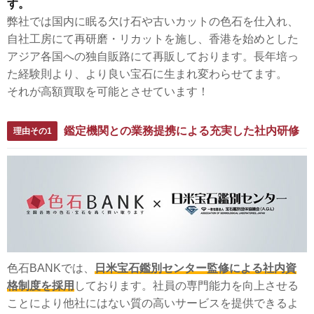
す。
弊社では国内に眠る欠け石や古いカットの色石を仕入れ、
自社工房にて再研磨・リカットを施し、香港を始めとした
アジア各国への独自販路にて再販しております。長年培っ
た経験則より、より良い宝石に生まれ変わらせてます。
それが高額買取を可能とさせています！
鑑定機関との業務提携による充実した社内研修
理由その1
色石BANKでは、
日米宝石鑑別センター監修による社内資
格制度を採用
しております。社員の専門能力を向上させる
ことにより他社にはない質の高いサービスを提供できるよ