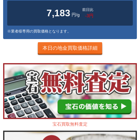
前日比
7,183
円/g
-3円
※業者様専用の買取価格となります。
本日の地金買取価格詳細
宝石買取無料査定