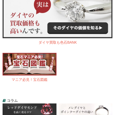
ダイヤ買取も色石BANK
マニア必見！宝石図鑑
コラム