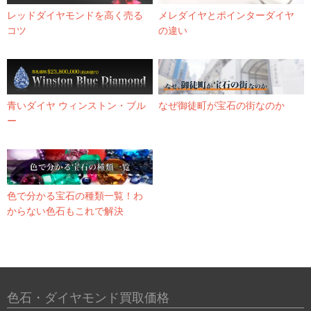
レッドダイヤモンドを高く売る
メレダイヤとポインターダイヤ
コツ
の違い
青いダイヤ ウィンストン・ブル
なぜ御徒町が宝石の街なのか
ー
色で分かる宝石の種類一覧！わ
からない色石もこれで解決
色石・ダイヤモンド買取価格