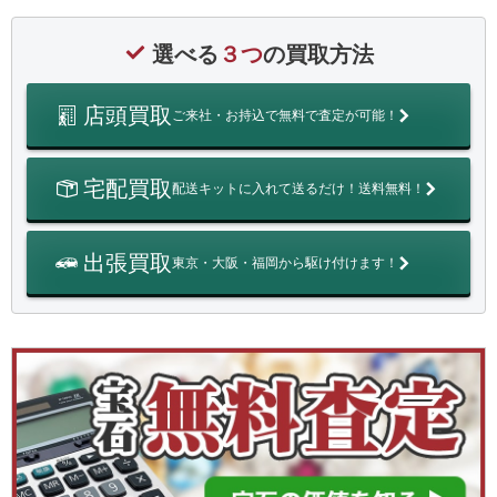
選べる
３つ
の買取方法
店頭買取
ご来社・お持込で無料で査定が可能！
宅配買取
配送キットに入れて送るだけ！送料無料！
出張買取
東京・大阪・福岡から駆け付けます！