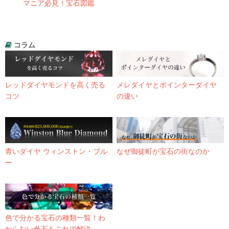
マニア必見！宝石図鑑
コラム
レッドダイヤモンドを高く売る
メレダイヤとポインターダイヤ
コツ
の違い
青いダイヤ ウィンストン・ブル
なぜ御徒町が宝石の街なのか
ー
色で分かる宝石の種類一覧！わ
からない色石もこれで解決