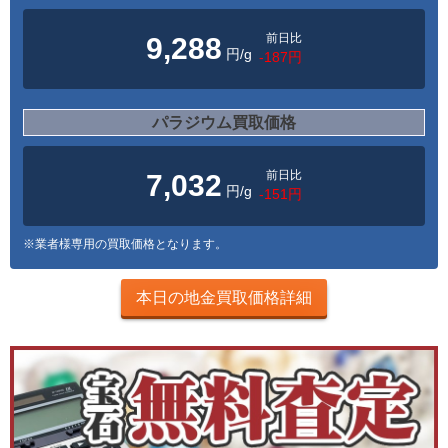
前日比
9,288
円/g
-187円
パラジウム買取価格
前日比
7,032
円/g
-151円
※業者様専用の買取価格となります。
本日の地金買取価格詳細