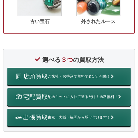
古い宝石
外されたルース
選べる
３つ
の買取方法
店頭買取
ご来社・お持込で無料で査定が可能！
宅配買取
配送キットに入れて送るだけ！送料無料！
出張買取
東京・大阪・福岡から駆け付けます！