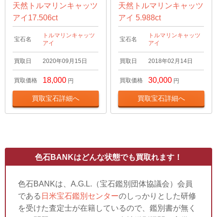
天然トルマリンキャッツ
天然トルマリンキャッツ
アイ17.506ct
アイ 5.988ct
トルマリンキャッツ
トルマリンキャッツ
宝石名
宝石名
アイ
アイ
買取日
2020年09月15日
買取日
2018年02月14日
18,000
30,000
買取価格
買取価格
円
円
買取宝石詳細へ
買取宝石詳細へ
色石BANKはどんな状態でも買取れます！
色石BANKは、A.G.L.（宝石鑑別団体協議会）会員
である
日米宝石鑑別センター
のしっかりとした研修
を受けた査定士が在籍しているので、鑑別書が無く