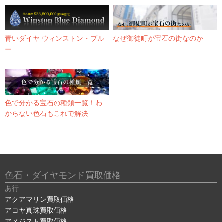
青いダイヤ ウィンストン・ブル
なぜ御徒町が宝石の街なのか
ー
色で分かる宝石の種類一覧！わ
からない色石もこれで解決
色石・ダイヤモンド買取価格
あ行
アクアマリン買取価格
アコヤ真珠買取価格
アメジスト買取価格