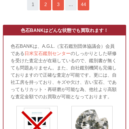
1
2
3
…
44
»
色石BANKはどんな状態でも買取れます！
色石BANKは、A.G.L.（宝石鑑別団体協議会）会員
である
日米宝石鑑別センター
のしっかりとした研修
を受けた査定士が在籍しているので、鑑別書が無く
ても問題ありません。また、自社鑑別機関も完備し
ておりますので正確な査定が可能です。更には、自
社工房を持っており、キズや欠け、古い宝石、であ
ってもリカット・再研磨が可能な為、他社より高額
な査定金額でのお買取が可能となっております。