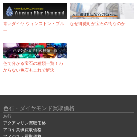
青いダイヤ ウィンストン・ブル
なぜ御徒町が宝石の街なのか
ー
色で分かる宝石の種類一覧！わ
からない色石もこれで解決
色石・ダイヤモンド買取価格
あ行
アクアマリン買取価格
アコヤ真珠買取価格
アメジスト買取価格