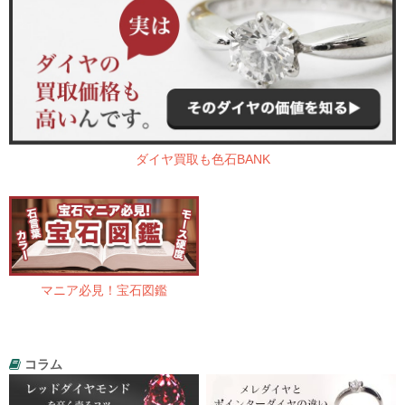
ダイヤ買取も色石BANK
マニア必見！宝石図鑑
コラム