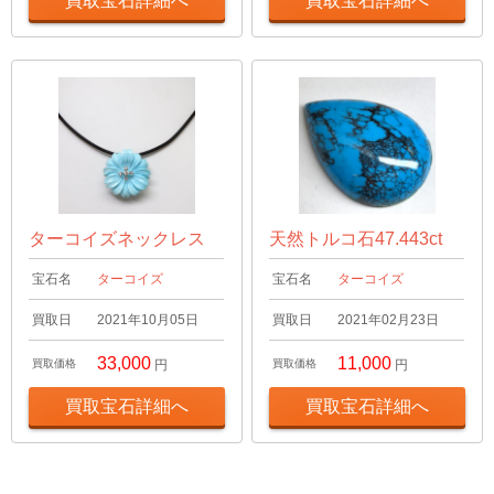
買取宝石詳細へ
買取宝石詳細へ
ターコイズネックレス
天然トルコ石47.443ct
宝石名
ターコイズ
宝石名
ターコイズ
買取日
2021年10月05日
買取日
2021年02月23日
33,000
11,000
買取価格
円
買取価格
円
買取宝石詳細へ
買取宝石詳細へ