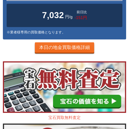
前日比
7,032
円/g
-151円
※業者様専用の買取価格となります。
本日の地金買取価格詳細
宝石買取無料査定