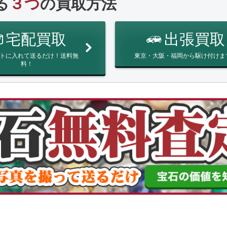
る
３つ
の買取方法
宅配買取
出張買取
トに入れて送るだけ！送料無
東京・大阪・福岡から駆け付けま
料！