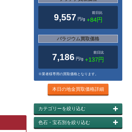
前日比
9,557
円/g
+84円
パラジウム買取価格
前日比
7,186
円/g
+137円
※業者様専用の買取価格となります。
本日の地金買取価格詳細
カテゴリーを絞り込む
色石・宝石別を絞り込む