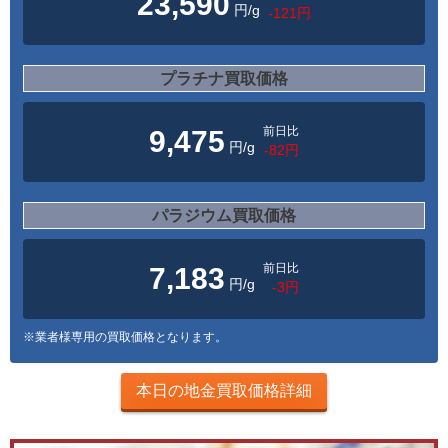
23,590
円/g
-121円
プラチナ買取価格
前日比
9,475
円/g
-82円
パラジウム買取価格
前日比
7,183
円/g
-3円
※業者様専用の買取価格となります。
本日の地金買取価格詳細