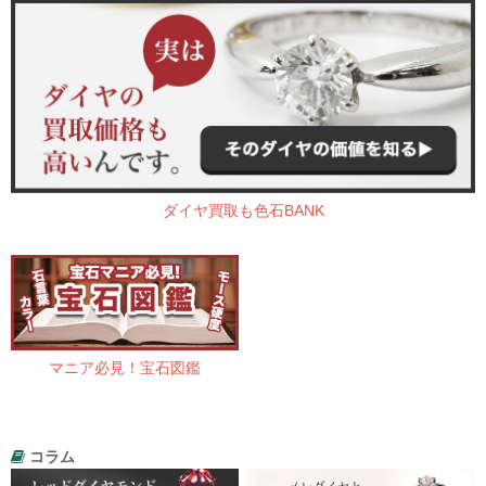
ダイヤ買取も色石BANK
マニア必見！宝石図鑑
コラム