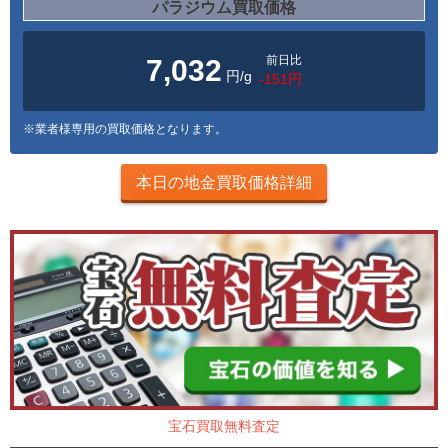
パラジウム買取価格
前日比
7,032
円/g
-151円
※業者様専用の買取価格となります。
本日の地金買取価格詳細
宝石買取無料査定