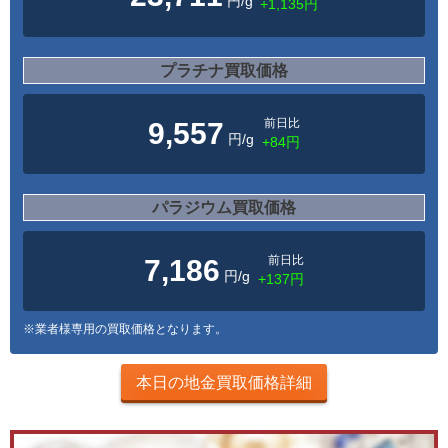
円/g
+1,135円
プラチナ買取価格
前日比
9,557
円/g
+84円
パラジウム買取価格
前日比
7,186
円/g
+137円
※業者様専用の買取価格となります。
本日の地金買取価格詳細