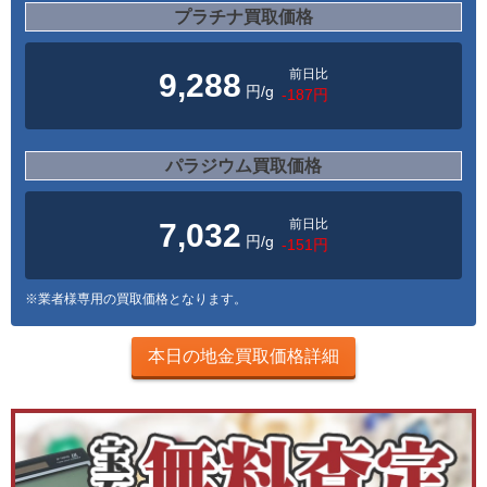
プラチナ買取価格
前日比
9,288
円/g
-187円
パラジウム買取価格
前日比
7,032
円/g
-151円
※業者様専用の買取価格となります。
本日の地金買取価格詳細