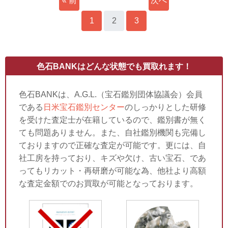
« 前
次へ
へ
1
2
3
»
色石BANKはどんな状態でも買取れます！
色石BANKは、A.G.L.（宝石鑑別団体協議会）会員
である
日米宝石鑑別センター
のしっかりとした研修
を受けた査定士が在籍しているので、鑑別書が無く
ても問題ありません。また、自社鑑別機関も完備し
ておりますので正確な査定が可能です。更には、自
社工房を持っており、キズや欠け、古い宝石、であ
ってもリカット・再研磨が可能な為、他社より高額
な査定金額でのお買取が可能となっております。