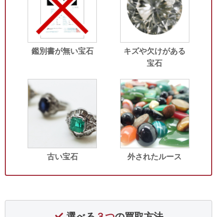
鑑別書が無い宝石
キズや欠けがある
宝石
古い宝石
外されたルース
選べる
３つ
の買取方法