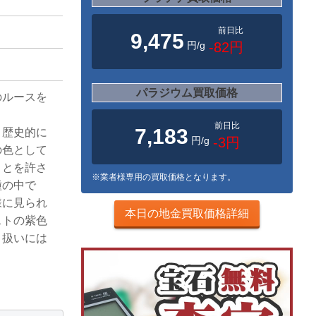
前日比
9,475
円/g
-82円
パラジウム買取価格
のルースを
前日比
7,183
、歴史的に
円/g
-3円
の色として
ことを許さ
※業者様専用の買取価格となります。
種の中で
様に見られ
本日の地金買取価格詳細
ストの紫色
り扱いには