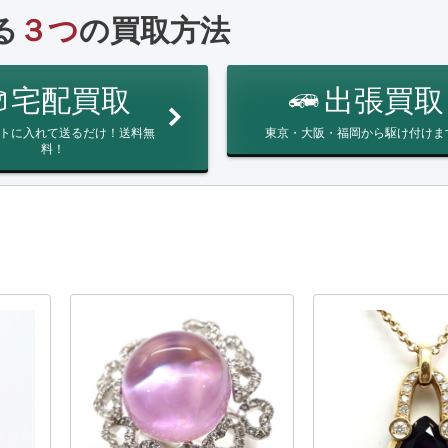
る
３つ
の買取方法
宅配買取
出張買取
トに入れて送るだけ！送料無
東京・大阪・福岡から駆け付けま
料！