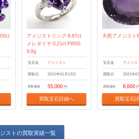
0ct
アメジストリング 8.87ct
天然アメジスト64.
メレダイヤ 0.21ct Pt950
9.8g
宝石名
アメジスト
宝石名
アメジス
日
買取日
2022年01月13日
買取日
2021年0
55,000
8,600
買取価格
円
買取価格
買取宝石詳細へ
買取宝石
ジストの買取実績一覧