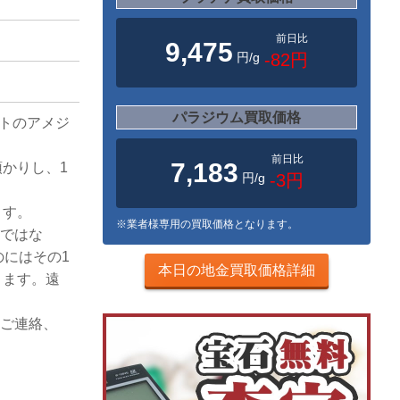
前日比
9,475
円/g
-82円
パラジウム買取価格
ットのアメジ
前日比
7,183
かりし、1
円/g
-3円
ます。
※業者様専用の買取価格となります。
格ではな
のにはその1
本日の地金買取価格詳細
ります。遠
へご連絡、