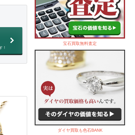
宝石買取無料査定
す！
ダイヤ買取も色石BANK