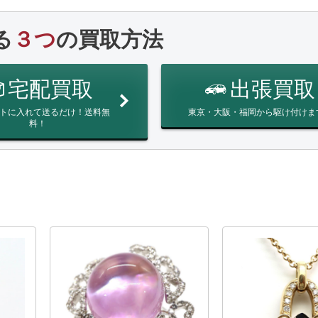
る
３つ
の買取方法
宅配買取
出張買取
トに入れて送るだけ！送料無
東京・大阪・福岡から駆け付けま
料！