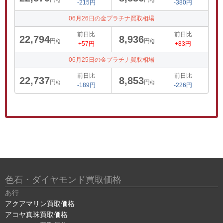
-215円
-380円
06月26日の金プラチナ買取相場
前日比
前日比
22,794
8,936
円/g
円/g
+57円
+83円
06月25日の金プラチナ買取相場
前日比
前日比
22,737
8,853
円/g
円/g
-189円
-226円
色石・ダイヤモンド買取価格
あ行
アクアマリン買取価格
アコヤ真珠買取価格