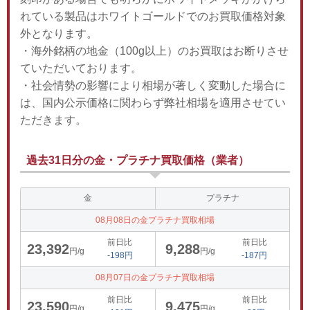
れている製品はホワイトゴールドでのお買取価格対象
外となります。
・海外銘柄の地金（100g以上）のお買取はお断りさせ
ていただいております。
・社会情勢の影響により相場が著しく変動した場合に
は、国内公示価格に関わらず弊社相場を適用させてい
ただきます。
過去31日分の金・プラチナ買取価格（業者）
金
プラチナ
08月08日の金プラチナ買取相場
前日比
前日比
23,392
9,288
円/g
円/g
-198円
-187円
08月07日の金プラチナ買取相場
前日比
前日比
23,590
9,475
円/g
円/g