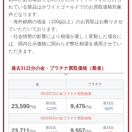
れている製品はホワイトゴールドでのお買取価格対象
外となります。
・海外銘柄の地金（100g以上）のお買取はお断りさせ
ていただいております。
・社会情勢の影響により相場が著しく変動した場合に
は、国内公示価格に関わらず弊社相場を適用させてい
ただきます。
過去31日分の金・プラチナ買取価格（業者）
金
プラチナ
08月07日の金プラチナ買取相場
前日比
前日比
23,590
9,475
円/g
円/g
-121円
-82円
08月06日の金プラチナ買取相場
前日比
前日比
23,711
9,557
円/g
円/g