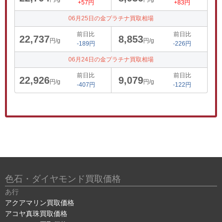
+57円
+83円
06月25日の金プラチナ買取相場
前日比
前日比
22,737
8,853
円/g
円/g
-189円
-226円
06月24日の金プラチナ買取相場
前日比
前日比
22,926
9,079
円/g
円/g
-407円
-122円
色石・ダイヤモンド買取価格
あ行
アクアマリン買取価格
アコヤ真珠買取価格