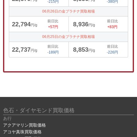
-215円
-380円
06月26日の金プラチナ買取相場
前日比
前日比
22,794
8,936
円/g
円/g
+57円
+83円
06月25日の金プラチナ買取相場
前日比
前日比
22,737
8,853
円/g
円/g
-189円
-226円
色石・ダイヤモンド買取価格
あ行
アクアマリン買取価格
アコヤ真珠買取価格