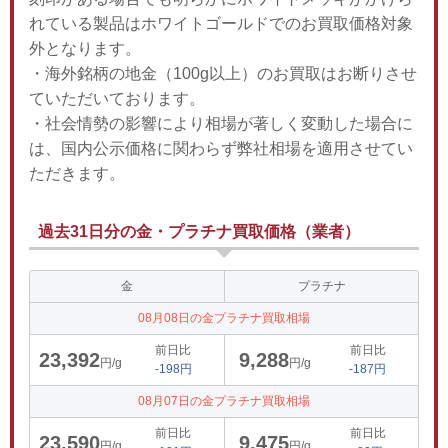
れている製品はホワイトゴールドでのお買取価格対象
外となります。
・海外銘柄の地金（100g以上）のお買取はお断りさせ
ていただいております。
・社会情勢の影響により相場が著しく変動した場合に
は、国内公示価格に関わらず弊社相場を適用させてい
ただきます。
過去31日分の金・プラチナ買取価格（業者）
金
プラチナ
08月08日の金プラチナ買取相場
前日比
前日比
23,392
9,288
円/g
円/g
-198円
-187円
08月07日の金プラチナ買取相場
前日比
前日比
23,590
9,475
円/g
円/g