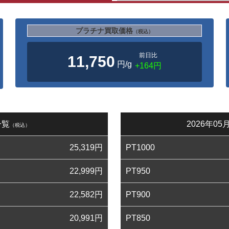
プラチナ買取価格
（税込）
前日比
11,750
円/g
+164円
一覧
2026年0
（税込）
25,319
円
PT1000
22,999
円
PT950
22,582
円
PT900
20,991
円
PT850