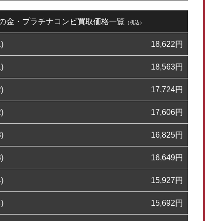
14日の金・プラチナコンビ買取価格一覧
（税込）
)
18,622
円
)
18,563
円
)
17,724
円
)
17,606
円
)
16,825
円
)
16,649
円
)
15,927
円
)
15,692
円