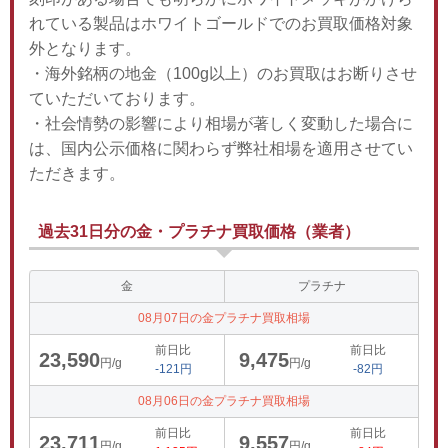
れている製品はホワイトゴールドでのお買取価格対象
外となります。
・海外銘柄の地金（100g以上）のお買取はお断りさせ
ていただいております。
・社会情勢の影響により相場が著しく変動した場合に
は、国内公示価格に関わらず弊社相場を適用させてい
ただきます。
過去31日分の金・プラチナ買取価格（業者）
金
プラチナ
08月07日の金プラチナ買取相場
前日比
前日比
23,590
9,475
円/g
円/g
-121円
-82円
08月06日の金プラチナ買取相場
前日比
前日比
23,711
9,557
円/g
円/g