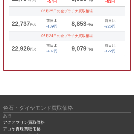
+57円
+83円
06月25日の金プラチナ買取相場
前日比
前日比
22,737
8,853
円/g
円/g
-189円
-226円
06月24日の金プラチナ買取相場
前日比
前日比
22,926
9,079
円/g
円/g
-407円
-122円
色石・ダイヤモンド買取価格
あ行
アクアマリン買取価格
アコヤ真珠買取価格