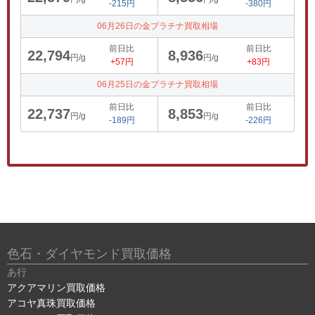
-215円
-380円
06月26日の金プラチナ買取相場
前日比
前日比
22,794
8,936
円/g
円/g
+57円
+83円
06月25日の金プラチナ買取相場
前日比
前日比
22,737
8,853
円/g
円/g
-189円
-226円
色石・ダイヤモンド買取価格
あ行
アクアマリン買取価格
アコヤ真珠買取価格