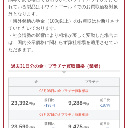
れている製品はホワイトゴールドでのお買取価格対象
外となります。
・海外銘柄の地金（100g以上）のお買取はお断りさせ
ていただいております。
・社会情勢の影響により相場が著しく変動した場合に
は、国内公示価格に関わらず弊社相場を適用させてい
ただきます。
過去31日分の金・プラチナ買取価格（業者）
金
プラチナ
08月08日の金プラチナ買取相場
前日比
前日比
23,392
9,288
円/g
円/g
-198円
-187円
08月07日の金プラチナ買取相場
前日比
前日比
23,590
9,475
円/g
円/g