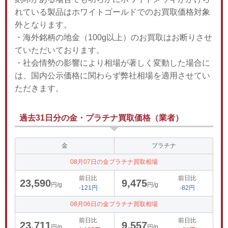
れている製品はホワイトゴールドでのお買取価格対象
外となります。
・海外銘柄の地金（100g以上）のお買取はお断りさせ
ていただいております。
・社会情勢の影響により相場が著しく変動した場合に
は、国内公示価格に関わらず弊社相場を適用させてい
ただきます。
過去31日分の金・プラチナ買取価格（業者）
金
プラチナ
08月07日の金プラチナ買取相場
前日比
前日比
23,590
9,475
円/g
円/g
-121円
-82円
08月06日の金プラチナ買取相場
前日比
前日比
23,711
9,557
円/g
円/g