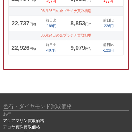
+57円
+83円
06月25日の金プラチナ買取相場
前日比
前日比
22,737
8,853
円/g
円/g
-189円
-226円
06月24日の金プラチナ買取相場
前日比
前日比
22,926
9,079
円/g
円/g
-407円
-122円
色石・ダイヤモンド買取価格
あ行
アクアマリン買取価格
アコヤ真珠買取価格