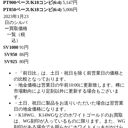
PT900ベース/K18コンビ(6:4)
5,147
円
PT850ベース/K18コンビ(6:4)
5,006
円
2023年1月23
日のシルバ
ー買取価格
一覧
（税
込）
SV1000
91
円
SV950
86
円
SV925
80
円
・「前日比」は、土日・祝日を除く前営業日の価格と
の比較となっております。
・地金価格は営業日の午前10:00に更新致します。稀に
市場動向により定刻以外に更新する場合もございま
す。
・土日、祝日に製品をお送りいただいた場合は翌営業
日の地金価格になります。
・K18WG、K14WGなどのホワイトゴールドのお買取
は、WG刻印が入っているものに限ります。また、WG
刻印がある場合でも明らかにホワイトメッキがかけら