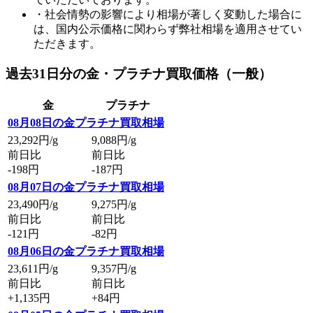
・社会情勢の影響により相場が著しく変動した場合に
は、国内公示価格に関わらず弊社相場を適用させてい
ただきます。
過去31日分の金・プラチナ買取価格（一般）
金
プラチナ
08月08日の金プラチナ買取相場
23,292
円/g
9,088
円/g
前日比
前日比
-198円
-187円
08月07日の金プラチナ買取相場
23,490
円/g
9,275
円/g
前日比
前日比
-121円
-82円
08月06日の金プラチナ買取相場
23,611
円/g
9,357
円/g
前日比
前日比
+1,135円
+84円