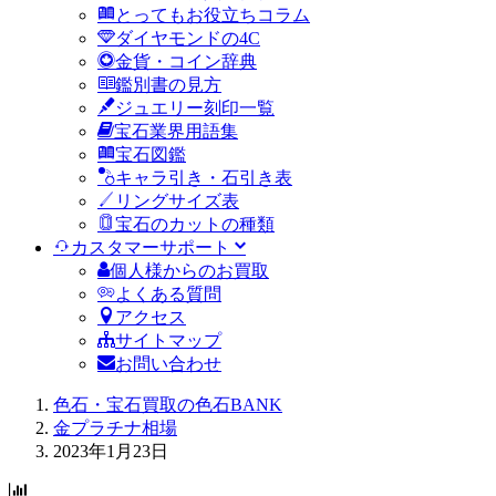
とってもお役立ちコラム
ダイヤモンドの4C
金貨・コイン辞典
鑑別書の見方
ジュエリー刻印一覧
宝石業界用語集
宝石図鑑
キャラ引き・石引き表
リングサイズ表
宝石のカットの種類
カスタマーサポート
個人様からのお買取
よくある質問
アクセス
サイトマップ
お問い合わせ
色石・宝石買取の色石BANK
金プラチナ相場
2023年1月23日