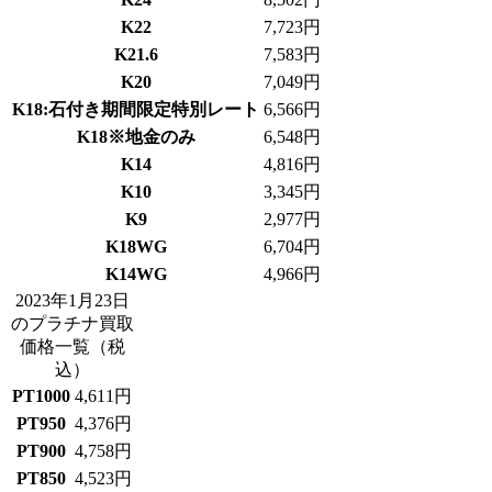
K22
7,723
円
K21.6
7,583
円
K20
7,049
円
K18:石付き期間限定特別レート
6,566
円
K18※地金のみ
6,548
円
K14
4,816
円
K10
3,345
円
K9
2,977
円
K18WG
6,704
円
K14WG
4,966
円
2023年1月23日
のプラチナ買取
価格一覧
（税
込）
PT1000
4,611
円
PT950
4,376
円
PT900
4,758
円
PT850
4,523
円