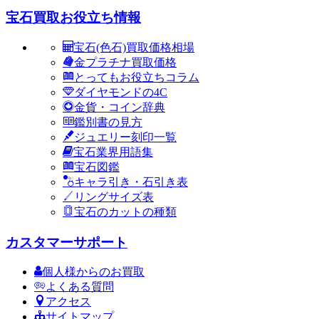
宝石買取お役立ち情報
宝石(色石)買取価格相場
金プラチナ買取価格
とってもお役立ちコラム
ダイヤモンドの4C
金貨・コイン辞典
鑑別書の見方
ジュエリー刻印一覧
宝石業界用語集
宝石図鑑
キャラ引き・石引き表
リングサイズ表
宝石のカットの種類
カスタマーサポート
個人様からのお買取
よくある質問
アクセス
サイトマップ