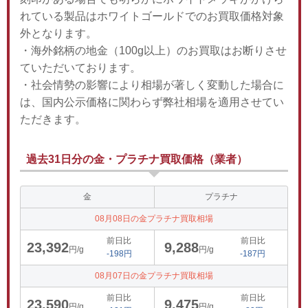
れている製品はホワイトゴールドでのお買取価格対象
外となります。
・海外銘柄の地金（100g以上）のお買取はお断りさせ
ていただいております。
・社会情勢の影響により相場が著しく変動した場合に
は、国内公示価格に関わらず弊社相場を適用させてい
ただきます。
過去31日分の金・プラチナ買取価格（業者）
金
プラチナ
08月08日の金プラチナ買取相場
前日比
前日比
23,392
9,288
円/g
円/g
-198円
-187円
08月07日の金プラチナ買取相場
前日比
前日比
23,590
9,475
円/g
円/g