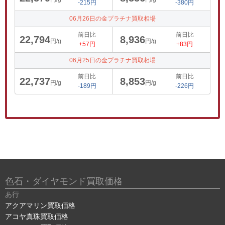
-215円
-380円
06月26日の金プラチナ買取相場
前日比
前日比
22,794
8,936
円/g
円/g
+57円
+83円
06月25日の金プラチナ買取相場
前日比
前日比
22,737
8,853
円/g
円/g
-189円
-226円
色石・ダイヤモンド買取価格
あ行
アクアマリン買取価格
アコヤ真珠買取価格