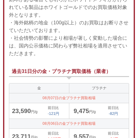
れている製品はホワイトゴールドでのお買取価格対象
外となります。
・海外銘柄の地金（100g以上）のお買取はお断りさせ
ていただいております。
・社会情勢の影響により相場が著しく変動した場合に
は、国内公示価格に関わらず弊社相場を適用させてい
ただきます。
過去31日分の金・プラチナ買取価格（業者）
金
プラチナ
08月07日の金プラチナ買取相場
前日比
前日比
23,590
9,475
円/g
円/g
-121円
-82円
08月06日の金プラチナ買取相場
前日比
前日比
23,711
9,557
円/g
円/g