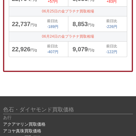
+57円
+83円
06月25日の金プラチナ買取相場
前日比
前日比
22,737
8,853
円/g
円/g
-189円
-226円
06月24日の金プラチナ買取相場
前日比
前日比
22,926
9,079
円/g
円/g
-407円
-122円
色石・ダイヤモンド買取価格
あ行
アクアマリン買取価格
アコヤ真珠買取価格