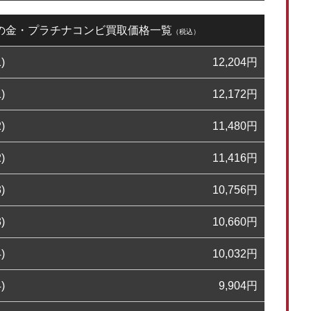
8日の金・プラチナコンビ買取価格一覧
（税込）
)
12,204
円
)
12,172
円
)
11,480
円
)
11,416
円
)
10,756
円
)
10,660
円
)
10,032
円
)
9,904
円