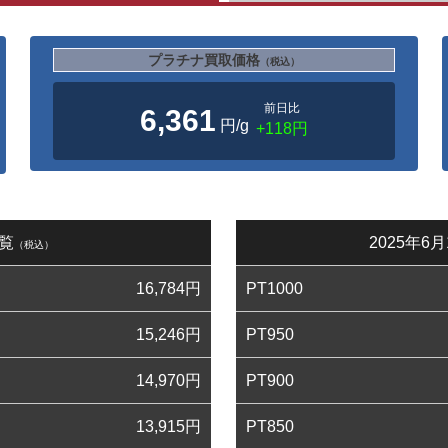
プラチナ買取価格
（税込）
前日比
6,361
円/g
+118円
一覧
2025年
（税込）
16,784
円
PT1000
15,246
円
PT950
14,970
円
PT900
13,915
円
PT850