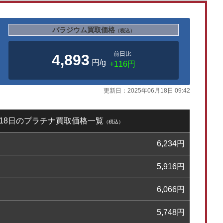
パラジウム買取価格
（税込）
前日比
4,893
円/g
+116円
更新日：
2025年06月18日 09:42
6月18日のプラチナ買取価格一覧
（税込）
6,234
円
5,916
円
6,066
円
5,748
円