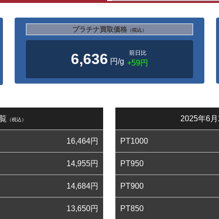
プラチナ買取価格
（税込）
前日比
6,636
円/g
+59円
一覧
2025年
（税込）
16,464
円
PT1000
14,955
円
PT950
14,684
円
PT900
13,650
円
PT850