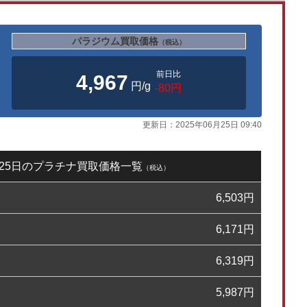
パラジウム買取価格
（税込）
前日比
4,967
円/g
-80円
更新日：
2025年06月25日 09:40
6月25日のプラチナ買取価格一覧
（税込）
6,503
円
6,171
円
6,319
円
5,987
円