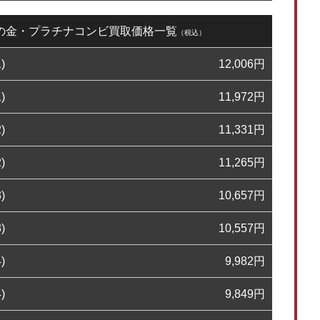
5日の金・プラチナコンビ買取価格一覧
（税込）
)
12,006
円
)
11,972
円
)
11,331
円
)
11,265
円
)
10,657
円
)
10,557
円
)
9,982
円
)
9,849
円