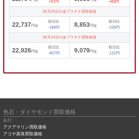
+57円
+83円
06月25日の金プラチナ買取相場
前日比
前日比
22,737
8,853
円/g
円/g
-189円
-226円
06月24日の金プラチナ買取相場
前日比
前日比
22,926
9,079
円/g
円/g
-407円
-122円
色石・ダイヤモンド買取価格
あ行
アクアマリン買取価格
アコヤ真珠買取価格