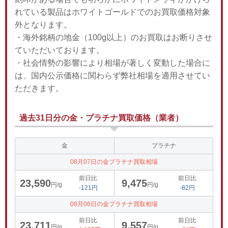
れている製品はホワイトゴールドでのお買取価格対象
外となります。
・海外銘柄の地金（100g以上）のお買取はお断りさせ
ていただいております。
・社会情勢の影響により相場が著しく変動した場合に
は、国内公示価格に関わらず弊社相場を適用させてい
ただきます。
過去31日分の金・プラチナ買取価格（業者）
金
プラチナ
08月07日の金プラチナ買取相場
前日比
前日比
23,590
9,475
円/g
円/g
-121円
-82円
08月06日の金プラチナ買取相場
前日比
前日比
23,711
9,557
円/g
円/g