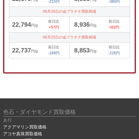
-215円
-380円
06月26日の金プラチナ買取相場
前日比
前日比
22,794
8,936
円/g
円/g
+57円
+83円
06月25日の金プラチナ買取相場
前日比
前日比
22,737
8,853
円/g
円/g
-189円
-226円
色石・ダイヤモンド買取価格
あ行
アクアマリン買取価格
アコヤ真珠買取価格