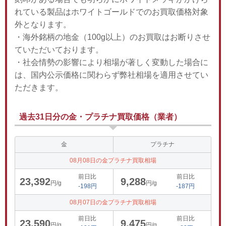
れている製品はホワイトゴールドでのお買取価格対象
外となります。
・海外銘柄の地金（100g以上）のお買取はお断りさせ
ていただいております。
・社会情勢の影響により相場が著しく変動した場合に
は、国内公示価格に関わらず弊社相場を適用させてい
ただきます。
過去31日分の金・プラチナ買取価格（業者）
金
プラチナ
08月08日の金プラチナ買取相場
前日比
前日比
23,392
9,288
円/g
円/g
-198円
-187円
08月07日の金プラチナ買取相場
前日比
前日比
23,590
9,475
円/g
円/g