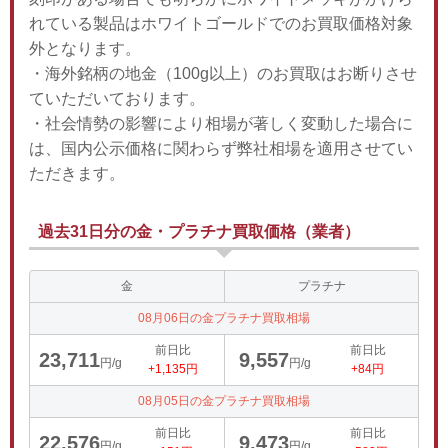
れている製品はホワイトゴールドでのお買取価格対象
外となります。
・海外銘柄の地金（100g以上）のお買取はお断りさせ
ていただいております。
・社会情勢の影響により相場が著しく変動した場合に
は、国内公示価格に関わらず弊社相場を適用させてい
ただきます。
過去31日分の金・プラチナ買取価格（業者）
金
プラチナ
08月06日の金プラチナ買取相場
前日比
前日比
23,711
9,557
円/g
円/g
+1,135円
+84円
08月05日の金プラチナ買取相場
前日比
前日比
22,576
9,473
円/g
円/g