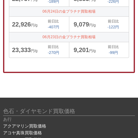
-189円
-226円
06月24日の金プラチナ買取相場
前日比
前日比
22,926
9,079
円/g
円/g
-407円
-122円
06月23日の金プラチナ買取相場
前日比
前日比
23,333
9,201
円/g
円/g
-270円
-99円
色石・ダイヤモンド買取価格
あ行
アクアマリン買取価格
アコヤ真珠買取価格