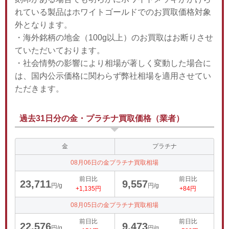
れている製品はホワイトゴールドでのお買取価格対象
外となります。
・海外銘柄の地金（100g以上）のお買取はお断りさせ
ていただいております。
・社会情勢の影響により相場が著しく変動した場合に
は、国内公示価格に関わらず弊社相場を適用させてい
ただきます。
過去31日分の金・プラチナ買取価格（業者）
金
プラチナ
08月06日の金プラチナ買取相場
前日比
前日比
23,711
9,557
円/g
円/g
+1,135円
+84円
08月05日の金プラチナ買取相場
前日比
前日比
22,576
9,473
円/g
円/g