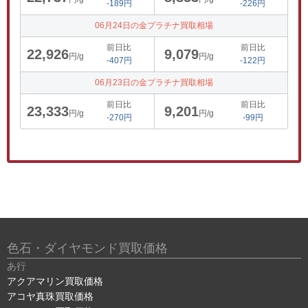
-189円
-226円
06月24日の金プラチナ買取相場
前日比
前日比
22,926
9,079
円/g
円/g
-407円
-122円
06月23日の金プラチナ買取相場
前日比
前日比
23,333
9,201
円/g
円/g
-270円
-99円
色石・ダイヤモンド買取価格
あ行
アクアマリン買取価格
アコヤ真珠買取価格