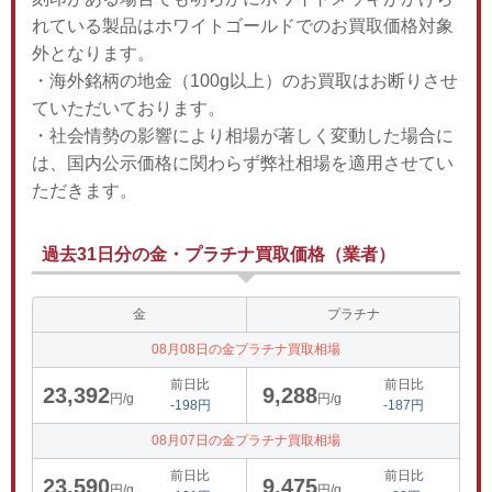
れている製品はホワイトゴールドでのお買取価格対象
外となります。
・海外銘柄の地金（100g以上）のお買取はお断りさせ
ていただいております。
・社会情勢の影響により相場が著しく変動した場合に
は、国内公示価格に関わらず弊社相場を適用させてい
ただきます。
過去31日分の金・プラチナ買取価格（業者）
金
プラチナ
08月08日の金プラチナ買取相場
前日比
前日比
23,392
9,288
円/g
円/g
-198円
-187円
08月07日の金プラチナ買取相場
前日比
前日比
23,590
9,475
円/g
円/g