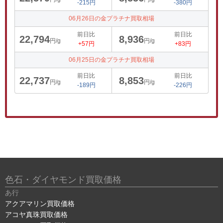
-215円
-380円
06月26日の金プラチナ買取相場
前日比
前日比
22,794
8,936
円/g
円/g
+57円
+83円
06月25日の金プラチナ買取相場
前日比
前日比
22,737
8,853
円/g
円/g
-189円
-226円
色石・ダイヤモンド買取価格
あ行
アクアマリン買取価格
アコヤ真珠買取価格