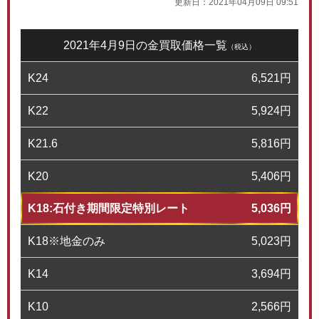
更新日：
2021年04月09日 09:51
2021年4月9日の金買取価格一覧
（税込）
K24
6,521
円
K22
5,924
円
K21.6
5,816
円
K20
5,406
円
K18:石付き期間限定特別レート
5,036
円
K18※地金のみ
5,023
円
K14
3,694
円
K10
2,566
円