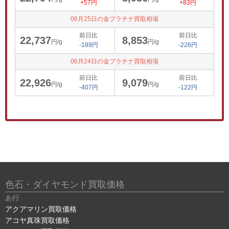
+57円
+83円
06月25日の金プラチナ買取相場
前日比
前日比
22,737
8,853
円/g
円/g
-189円
-226円
06月24日の金プラチナ買取相場
前日比
前日比
22,926
9,079
円/g
円/g
-407円
-122円
色石・ダイヤモンド買取価格
あ行
アクアマリン買取価格
アコヤ真珠買取価格