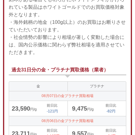
れている製品はホワイトゴールドでのお買取価格対象
外となります。
・海外銘柄の地金（100g以上）のお買取はお断りさせ
ていただいております。
・社会情勢の影響により相場が著しく変動した場合に
は、国内公示価格に関わらず弊社相場を適用させてい
ただきます。
過去31日分の金・プラチナ買取価格（業者）
金
プラチナ
08月07日の金プラチナ買取相場
前日比
前日比
23,590
9,475
円/g
円/g
-121円
-82円
08月06日の金プラチナ買取相場
前日比
前日比
23,711
9,557
円/g
円/g