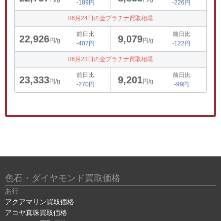
-189円
-226円
06月24日の金プラチナ買取相場
前日比
前日比
22,926
9,079
円/g
円/g
-407円
-122円
06月23日の金プラチナ買取相場
前日比
前日比
23,333
9,201
円/g
円/g
-270円
-99円
色石・ダイヤモンド買取価格
あ行
アクアマリン買取価格
アコヤ真珠買取価格