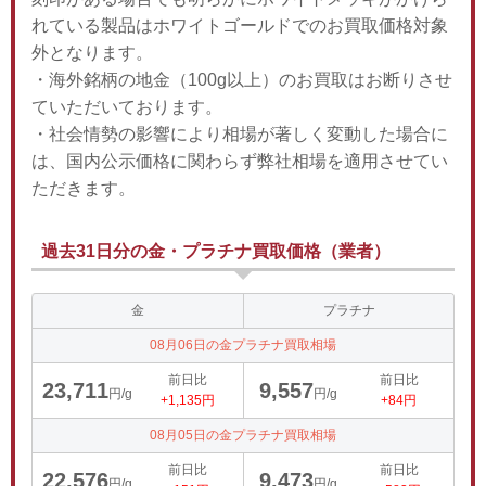
れている製品はホワイトゴールドでのお買取価格対象
外となります。
・海外銘柄の地金（100g以上）のお買取はお断りさせ
ていただいております。
・社会情勢の影響により相場が著しく変動した場合に
は、国内公示価格に関わらず弊社相場を適用させてい
ただきます。
過去31日分の金・プラチナ買取価格（業者）
金
プラチナ
08月06日の金プラチナ買取相場
前日比
前日比
23,711
9,557
円/g
円/g
+1,135円
+84円
08月05日の金プラチナ買取相場
前日比
前日比
22,576
9,473
円/g
円/g