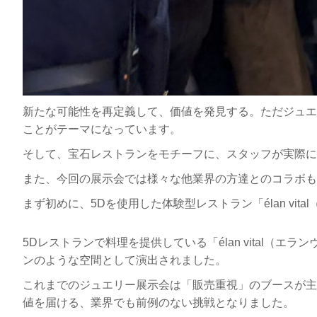
新たな可能性を再定義して、価値を発見する。ただジュエ
ことがテーマになっています。
そして、宝石レストランをモチーフに、スタッフが実際に
また、今回の展示会では様々な他業界の方達とのコラボも
まず初めに、5Dを使用した体験型レストラン「élan vi
5Dレストランで料理を提供している「élan vital
ンのような空間として演出されました。
これまでのジュエリー展示会は「販売重視」のブースが主
値を届ける、業界でも前例のない挑戦となりました。