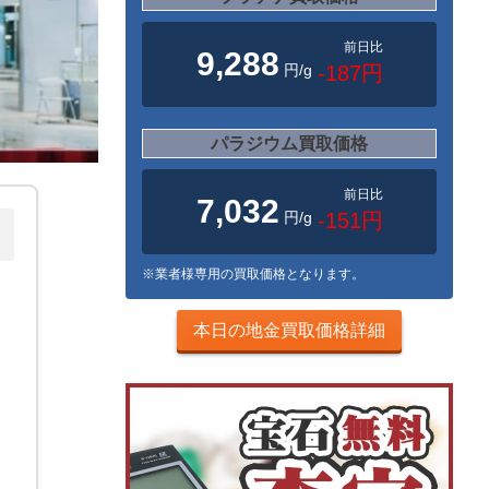
前日比
9,288
円/g
-187円
パラジウム買取価格
前日比
7,032
円/g
-151円
※業者様専用の買取価格となります。
本日の地金買取価格詳細