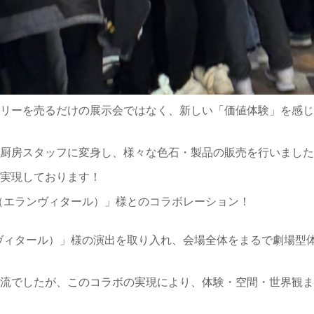
リーを売るだけの展示会ではなく、新しい「価値体験」を感じ
厨房スタッフに変身し、様々な色石・製品の販売を行いました
実現しております！
tal（エランヴィタール）」様とのコラボレーション！
（エランヴィタール）」様の演出を取り入れ、会場全体をまるで劇場型
流でしたが、このコラボの実現により、体験・空間・世界観ま