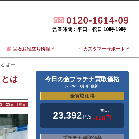
0120-1614-09
営業時間：平日・祝日 10時-19時
宝石お役立ち情報
カスタマーサポート
スとはー
スとは
今日の金プラチナ買取価格
（2026年8月8日更新）
金買取価格
年3月23日 月曜日
前日比
23,392
円/g
-198円
プラチナ買取価格