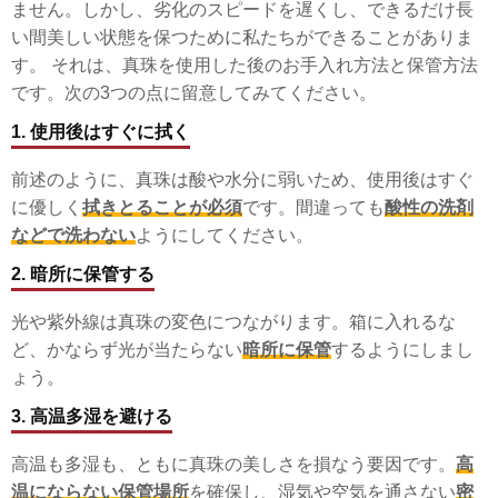
ません。しかし、劣化のスピードを遅くし、できるだけ長
い間美しい状態を保つために私たちができることがありま
す。 それは、真珠を使用した後のお手入れ方法と保管方法
です。次の3つの点に留意してみてください。
1. 使用後はすぐに拭く
前述のように、真珠は酸や水分に弱いため、使用後はすぐ
に優しく
拭きとることが必須
です。間違っても
酸性の洗剤
などで洗わない
ようにしてください。
2. 暗所に保管する
光や紫外線は真珠の変色につながります。箱に入れるな
ど、かならず光が当たらない
暗所に保管
するようにしまし
ょう。
3. 高温多湿を避ける
高温も多湿も、ともに真珠の美しさを損なう要因です。
高
温にならない保管場所
を確保し、湿気や空気を通さない
密