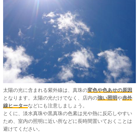
太陽の光に含まれる紫外線は、真珠の
変色や色あせの原因
となります。太陽の光だけでなく、店内の
強い照明
や
赤外
線ヒーター
などにも注意しましょう。
とくに、淡水真珠や黒真珠の色素は光や熱に反応しやすい
ため、室内の照明に近い所などに長時間置いておくことは
避けてください。