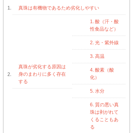
真珠は有機物であるため劣化しやすい
1.
1. 酸（汗・酸
性食品など）
2. 光・紫外線
3. 高温
真珠が劣化する原因は
4. 酸素（酸
身のまわりに多く存在
2.
化）
する
5. 水分
6. 質の悪い真
珠は剥がれて
くることもあ
る