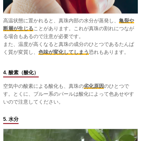
高温状態に置かれると、真珠内部の水分が蒸発し、
亀裂や
断層が生じる
ことがあります。これが真珠の割れにつなが
る場合もあるので注意が必要です。
また、温度が高くなると真珠の成分のひとつであるたんぱ
く質が変質し、
色味が変化してしまう
恐れもあります。
4. 酸素（酸化）
空気中の酸素による酸化も、真珠の
劣化原因
のひとつで
す。とくに、ブルー系のパールは酸化によって色あせやす
いので注意してください。
5. 水分