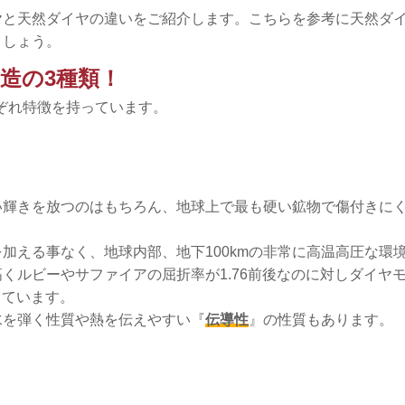
ヤと天然ダイヤの違いをご紹介します。こちらを参考に天然ダ
ましょう。
造の3種類！
ぞれ特徴を持っています。
い輝きを放つのはもちろん、地球上で最も硬い鉱物で傷付きに
加える事なく、地球内部、地下100kmの非常に高温高圧な環
くルビーやサファイアの屈折率が1.76前後なのに対しダイヤ
っています。
水を弾く性質や熱を伝えやすい『
伝導性
』の性質もあります。