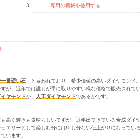
専用の機械を使用する
3.
」
第
で一番硬い石
」と言われており、希少価値の高いダイヤモンド
ですが、近年では誰もが手に取りやすい様な価格で販売されて
ダイヤモンド
か、
人工ダイヤモンド
であるかです。
値も高く輝きも素晴らしいですが、近年出てきている合成ダイ
ジュエリーとして楽しむ分には申し分ない仕上がりになってい
きています。