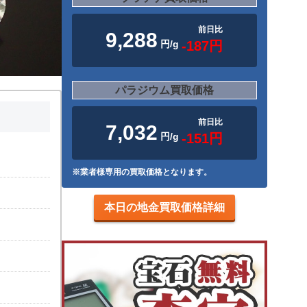
前日比
9,288
円/g
-187円
パラジウム買取価格
前日比
7,032
円/g
-151円
※業者様専用の買取価格となります。
本日の地金買取価格詳細