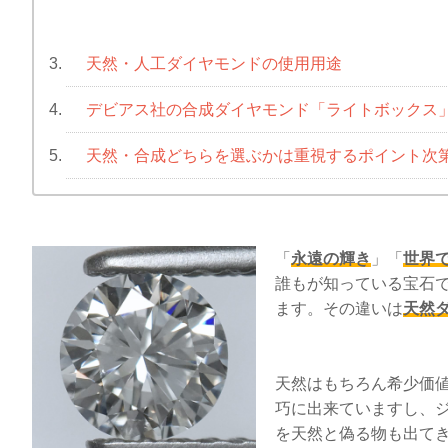
天然・人工ダイヤモンドの使用用途
3.
デビアス社の合成ダイヤモンド「ライトボックス
4.
天然・合成どちらを選ぶかは重視するポイント次
5.
「
永遠の輝き
」「
世界
誰もが知っている宝石
ます。その違いは
天然
天然はもちろん希少価
巧に出来ていますし、
を天然と偽る物も出て