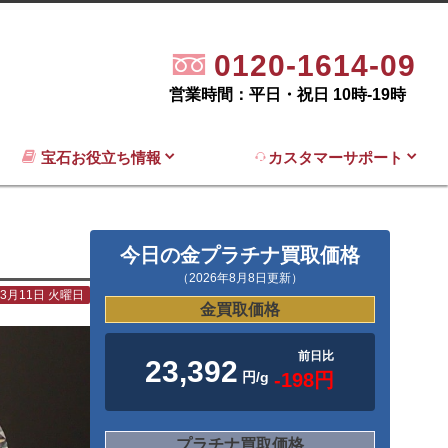
0120-1614-09
営業時間：平日・祝日 10時-19時
宝石お役立ち情報
カスタマーサポート
今日の金プラチナ買取価格
（2026年8月8日更新）
年3月11日 火曜日
金買取価格
前日比
23,392
円/g
-198円
プラチナ買取価格