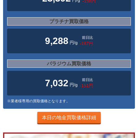
円/g
-198円
プラチナ買取価格
前日比
9,288
円/g
-187円
パラジウム買取価格
前日比
7,032
円/g
-151円
※業者様専用の買取価格となります。
本日の地金買取価格詳細