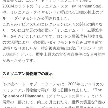
展覧会では、このハート・オブ・エタニティと共に、
203.04カラットの「ミレニアム・スター(Millennium Star)」
や、ミレニアム・ダイヤモンドと呼ばれる10個の極上のブ
ルー・ダイヤモンドが公開されました。
これらのデビアス社のコレクションは人々の関心の的とな
り、ついには地元の強盗団が「ミレニアム・ドーム襲撃事
件」を引き起こしたほどです。ロンドン警視庁特別捜査班
の大活躍により、強盗団がダイヤモンドを盗み出す直前で
逮捕となりましたが、推定被害総額は3億5千万ポンド
（約
500億円）
という、歴史上最大の宝石強盗事件になる可能性
があったそうです。
スミソニアン博物館での展示
その後ハート・オブ・エタニティは、2003年にアメリカの
スミソニアン博物館で再び一般に公開されました。「
The
Splendor of Diamonds
（ダイヤモンドの輝き）
」という
展示の一部として、約二ヶ月にわたり、世界の貴重な7個の