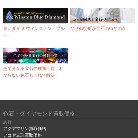
青いダイヤ ウィンストン・ブル
なぜ御徒町が宝石の街なのか
ー
色で分かる宝石の種類一覧！わ
からない色石もこれで解決
色石・ダイヤモンド買取価格
あ行
アクアマリン買取価格
アコヤ真珠買取価格