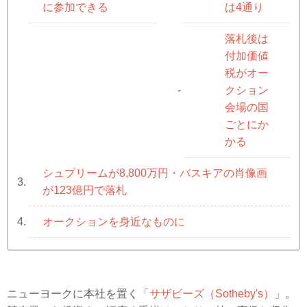
に参加できる
は4通り
落札後は
付加価値
税がオー
クション
-
会場の国
ごとにか
かる
シュプリームが8,800万円・バスキアの肖像画
3.
が123億円で落札
オークションを身近なものに
4.
ニューヨークに本社を置く「
サザビーズ（Sotheby's）
」。