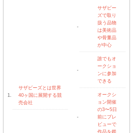
サザビー
ズで取り
扱う品物
-
は美術品
や骨董品
が中心
誰でもオ
ークショ
-
ンに参加
できる
サザビーズとは世界
オークシ
40ヶ国に展開する競
1.
ョン開催
売会社
の3〜5日
前にプレ
-
ビューで
作品を鑑